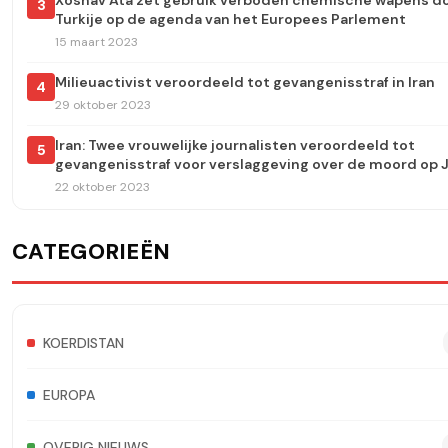
Xosnav Ata zet gebruik verboden chemische wapens d
3
Turkije op de agenda van het Europees Parlement
15 maart 2023
Milieuactivist veroordeeld tot gevangenisstraf in Iran
4
29 oktober 2023
Iran: Twee vrouwelijke journalisten veroordeeld tot
5
gevangenisstraf voor verslaggeving over de moord op J
Amini
22 oktober 2023
CATEGORIEËN
KOERDISTAN
EUROPA
OVERIG NIEUWS