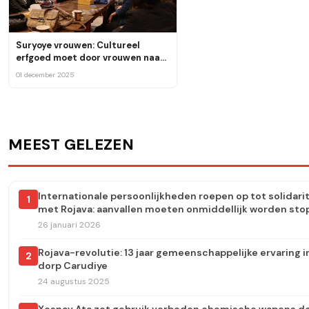
Suryoye vrouwen: Cultureel
erfgoed moet door vrouwen naar
de toekomst worden gedragen
01 december 2025
MEEST GELEZEN
Internationale persoonlijkheden roepen op tot solidarit
1
met Rojava: aanvallen moeten onmiddellijk worden st
26 januari 2026
Rojava-revolutie: 13 jaar gemeenschappelijke ervaring i
2
dorp Carudiye
24 augustus 2025