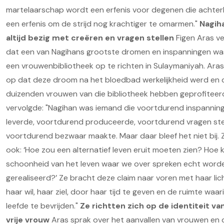
martelaarschap wordt een erfenis voor degenen die achterb
een erfenis om de strijd nog krachtiger te omarmen."
Nagih
altijd bezig met creëren en vragen stellen
Figen Aras ve
dat een van Nagihans grootste dromen en inspanningen w
een vrouwenbibliotheek op te richten in Sulaymaniyah. Ara
op dat deze droom na het bloedbad werkelijkheid werd en 
duizenden vrouwen van die bibliotheek hebben geprofiteer
vervolgde: "Nagihan was iemand die voortdurend inspannin
leverde, voortdurend produceerde, voortdurend vragen st
voortdurend bezwaar maakte. Maar daar bleef het niet bij. 
ook: ‘Hoe zou een alternatief leven eruit moeten zien? Hoe 
schoonheid van het leven waar we over spreken echt word
gerealiseerd?’ Ze bracht deze claim naar voren met haar li
haar wil, haar ziel, door haar tijd te geven en de ruimte waar
leefde te bevrijden."
Ze richtten zich op de identiteit va
vrije vrouw
Aras sprak over het aanvallen van vrouwen en 