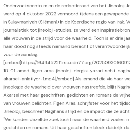
Onderzoekscentrum en de redactieraad van het Jineoloji Jo
werd op 4 oktober 2022 vermoord tijdens een gewapende 
in Sulaymaniyah (Silêmanî) in de Koerdische regio van Irak. 
journalistiek tot jineoloji-studies, ze werd een inspiratiebro
alle vrouwen in de strijd voor de waarheid. Toch is er drie ja
haar dood nog steeds niemand berecht of verantwoordelijk
voor de aanslag.
[embed]https://1649452211.rsc.cdn77.org/202509301609
10-01-amed-figen-aras-jineoloji-dergisi-yazari-sehit-nagi
akarseli-anlatiyor-1.mp4[/embed] Als iemand die via haar we
jineologie de waarheid over vrouwen nastreefde, blijft Nagi
Akarsel met haar geschriften, gedichten en romans de vrijhe
van vrouwen belichten. Figen Aras, schrijfster voor het tijdsc
Jineoloji, beschreef Nagihans strijd en de impact die ze achte
"We konden dezelfde zoektocht naar de waarheid voelen in
gedichten en romans. Uit haar geschriften bleek duidelijk da