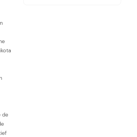
an
me
ikota
n
e de
de
ief