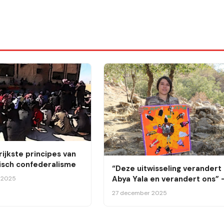
ijkste principes van
sch confederalisme
“Deze uitwisseling verandert
Abya Yala en verandert ons” 
 2025
Interview met Cejna Alwoz
27 december 2025