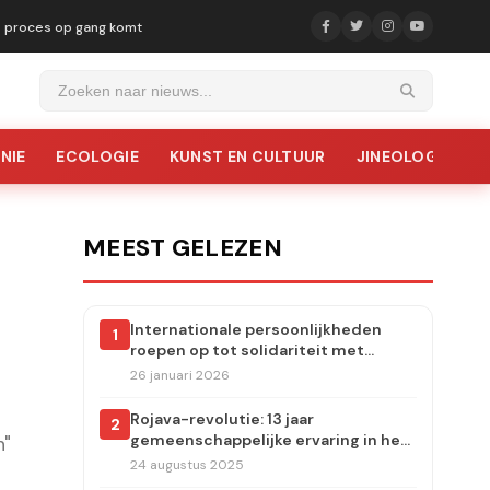
ke proces op gang komt
NIE
ECOLOGIE
KUNST EN CULTUUR
JINEOLOGIE
MEEST GELEZEN
Internationale persoonlijkheden
1
roepen op tot solidariteit met
Rojava: aanvallen moeten
26 januari 2026
onmiddellijk worden stopgezet
Rojava-revolutie: 13 jaar
2
gemeenschappelijke ervaring in het
n"
dorp Carudiye
24 augustus 2025