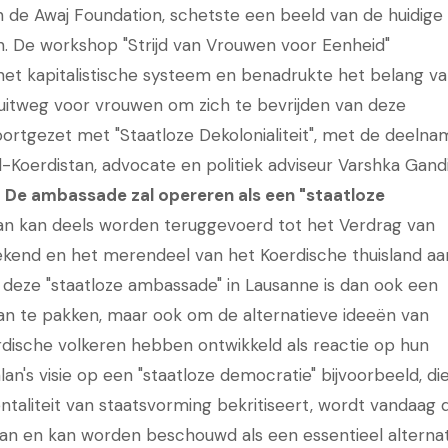
n de Awaj Foundation, schetste een beeld van de huidige
h. De workshop "Strijd van Vrouwen voor Eenheid"
et kapitalistische systeem en benadrukte het belang v
uitweg voor vrouwen om zich te bevrijden van deze
ortgezet met "Staatloze Dekolonialiteit", met de deelna
id-Koerdistan, advocate en politiek adviseur Varshka Gand
.
De ambassade zal opereren als een "staatloze
tan kan deels worden teruggevoerd tot het Verdrag van
tekend en het merendeel van het Koerdische thuisland aa
 deze "staatloze ambassade" in Lausanne is dan ook een
an te pakken, maar ook om de alternatieve ideeën van
dische volkeren hebben ontwikkeld als reactie op hun
lan's visie op een "staatloze democratie" bijvoorbeeld, di
mentaliteit van staatsvorming bekritiseert, wordt vandaag 
tan en kan worden beschouwd als een essentieel alternat