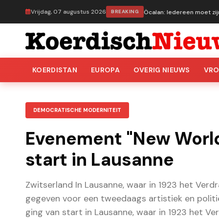
Vrijdag, 07 augustus 2026
BREAKING
Öcalan: Iedereen moet zij
KOERDISTAN
EUROPA
OVERIG NIEUWS
VR
DEMOCRATISCHE MODERNITEIT
Evenement "New World
start in Lausanne
Zwitserland In Lausanne, waar in 1923 het Verd
gegeven voor een tweedaags artistiek en polit
ging van start in Lausanne, waar in 1923 het 