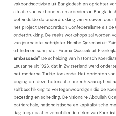
vakbondsactiviste uit Bangladesh en oprichter va
situatie van vakbonden en arbeiders in Banglades
behandelde de onderdrukking van vrouwen door h
het project Democratisch Confederalisme als de 
onderdrukking. De reeks workshops zal worden vo
van journaliste-schrijfster Necibe Qeredaxi uit Zu
uit India en schrijfster Fatima Quassak uit Frankrijk
ambassade"
De scheiding van historisch Koerdis
Lausanne uit 1923, dat in Zwitserland werd onder
het moderne Turkije toekende. Het oprichten van
poging om deze historische onrechtvaardigheid a
zelfbeschikking te vertegenwoordigen die de Koer
bezetting en scheiding. De visionaire Abdullah Öca
patriarchale, nationalistische en kapitalistische 
dag toegepast in verschillende delen van Koerdis