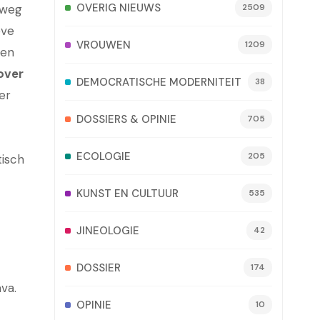
OVERIG NIEUWS
 weg
2509
eve
VROUWEN
1209
men
over
DEMOCRATISCHE MODERNITEIT
38
er
DOSSIERS & OPINIE
705
ECOLOGIE
205
tisch
KUNST EN CULTUUR
535
JINEOLOGIE
42
DOSSIER
174
va.
OPINIE
10