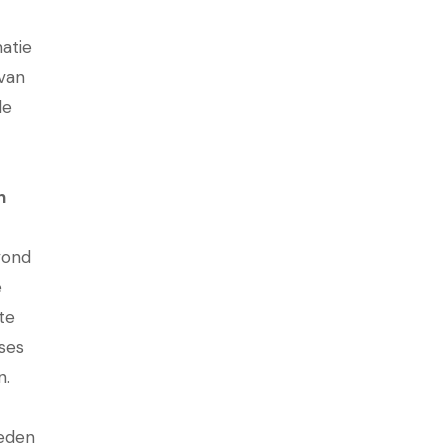
atie
 van
le
n
vond
e
te
ses
n.
leden