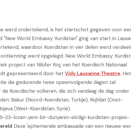
ne werd ondertekend, is het startschot gegeven voor ee
d "New World Embassy: Kurdistan" ging van start in Lausa
rtekend, waardoor Koerdistan in vier delen werd verdeel
n ontkenning werd opgelegd. New World Embassy: Kurdis
iek project van Nilüfer Koç van het Koerdisch Nationaal
ordt gepresenteerd door het
Vidy Lausanne Theatre
. Het
atie die gedurende twee opeenvolgende dagen zal
 de Koerdische volkeren, die zich vandaag de dag onder
den: Bakur (Noord-Koerdistan, Turkije), Rojhilat (Oost-
Rojava (West-Koerdistan, Syrië).
-23-lozan-yeni-bir-dunyanin-elciligi-kurdistan-projesi-
ereld
Deze 'ephemerale ambassade van een nieuwe were