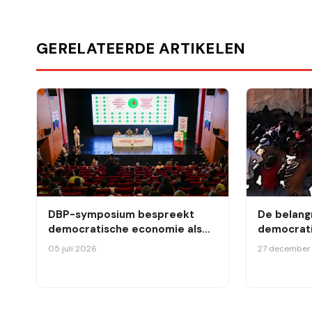
GERELATEERDE ARTIKELEN
DBP-symposium bespreekt
De belangr
democratische economie als
democrati
alternatief voor kapitalisme en
05 juli 2026
27 december
armoede