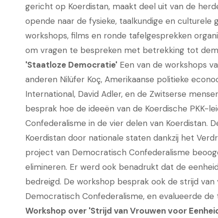
gericht op Koerdistan, maakt deel uit van de he
opende naar de fysieke, taalkundige en culturele
workshops, films en ronde tafelgesprekken organi
om vragen te bespreken met betrekking tot democ
'Staatloze Democratie'
Een van de workshops van
anderen Nilüfer Koç, Amerikaanse politieke econ
International, David Adler, en de Zwitserse mens
besprak hoe de ideeën van de Koerdische PKK-lei
Confederalisme in de vier delen van Koerdistan. 
Koerdistan door nationale staten dankzij het Verd
project van Democratisch Confederalisme beoogde 
elimineren. Er werd ook benadrukt dat de eenhei
bedreigd. De workshop besprak ook de strijd van
Democratisch Confederalisme, en evalueerde de to
Workshop over 'Strijd van Vrouwen voor Eenhei