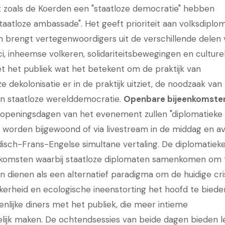
et zoals de Koerden een "staatloze democratie" hebben
aatloze ambassade". Het geeft prioriteit aan volksdiplom
en brengt vertegenwoordigers uit de verschillende delen
, inheemse volkeren, solidariteitsbewegingen en culture
t het publiek wat het betekent om de praktijk van
 dekolonisatie er in de praktijk uitziet, de noodzaak van
een staatloze werelddemocratie.
Openbare bijeenkomste
openingsdagen van het evenement zullen "diplomatieke
n worden bijgewoond of via livestream in de middag en a
isch-Frans-Engelse simultane vertaling. De diplomatiek
komsten waarbij staatloze diplomaten samenkomen om 
 dienen als een alternatief paradigma om de huidige cri
rheid en ecologische ineenstorting het hoofd te biede
ijke diners met het publiek, die meer intieme
elijk maken. De ochtendsessies van beide dagen bieden 