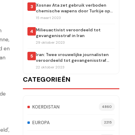
Xosnav Ata zet gebruik verboden
3
chemische wapens door Turkije op
de agenda van het Europees
15 maart 2023
Parlement
n
Milieuactivist veroordeeld tot
4
gevangenisstraf in Iran
nne,
29 oktober 2023
d en
Iran: Twee vrouwelijke journalisten
5
tan
veroordeeld tot gevangenisstraf
voor verslaggeving over de moord
22 oktober 2023
op Jina Amini
CATEGORIEËN
 de
KOERDISTAN
4860
EUROPA
2215
ld',