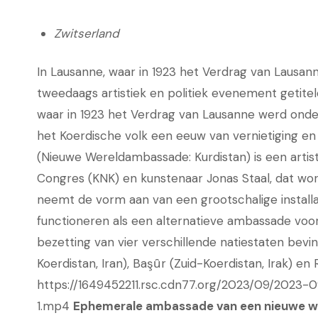
Zwitserland
In Lausanne, waar in 1923 het Verdrag van Lausan
tweedaags artistiek en politiek evenement getitel
waar in 1923 het Verdrag van Lausanne werd onde
het Koerdische volk een eeuw van vernietiging e
(Nieuwe Wereldambassade: Kurdistan) is een artist
Congres (KNK) en kunstenaar Jonas Staal, dat w
neemt de vorm aan van een grootschalige install
functioneren als een alternatieve ambassade voor
bezetting van vier verschillende natiestaten bevin
Koerdistan, Iran), Başȗr (Zuid-Koerdistan, Irak) en 
https://1649452211.rsc.cdn77.org/2023/09/2023-09
1.mp4
Ephemerale ambassade van een nieuwe w