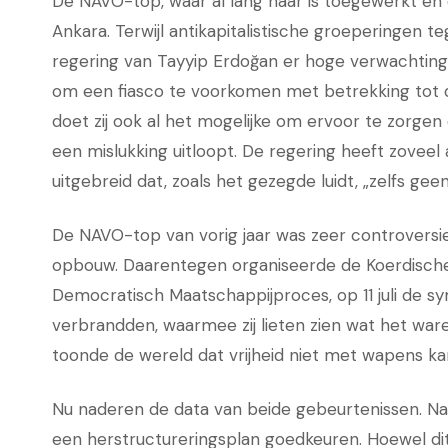
De NAVO-top, waar al lang naar is toegewerkt en di
Ankara. Terwijl antikapitalistische groeperingen te
regering van Tayyip Erdoğan er hoge verwachtinge
om een fiasco te voorkomen met betrekking tot d
doet zij ook al het mogelijke om ervoor te zorge
een mislukking uitloopt. De regering heeft zoveel
uitgebreid dat, zoals het gezegde luidt, „zelfs g
De NAVO-top van vorig jaar was zeer controversi
opbouw. Daarentegen organiseerde de Koerdische 
Democratisch Maatschappijproces, op 11 juli de sy
verbrandden, waarmee zij lieten zien wat het ware
toonde de wereld dat vrijheid niet met wapens ka
Nu naderen de data van beide gebeurtenissen. Naa
een herstructureringsplan goedkeuren. Hoewel dit n