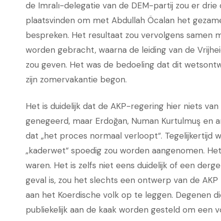
de Imralı-delegatie van de DEM-partij zou er dri
plaatsvinden om met Abdullah Öcalan het gezamen
bespreken. Het resultaat zou vervolgens samen me
worden gebracht, waarna de leiding van de Vrijh
zou geven. Het was de bedoeling dat dit wetso
zijn zomervakantie begon.
Het is duidelijk dat de AKP-regering hier niets v
genegeerd, maar Erdoğan, Numan Kurtulmuş en an
dat „het proces normaal verloopt“. Tegelijkertijd
„kaderwet“ spoedig zou worden aangenomen. Het is
waren. Het is zelfs niet eens duidelijk of een derg
geval is, zou het slechts een ontwerp van de AKP 
aan het Koerdische volk op te leggen. Degenen di
publiekelijk aan de kaak worden gesteld om een 