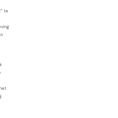
” te
eving
an
k
e
 het
j