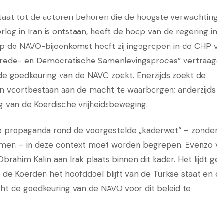
staat tot de actoren behoren die de hoogste verwachtin
log in Iran is ontstaan, heeft de hoop van de regering in
op de NAVO-bijeenkomst heeft zij ingegrepen in de CHP v
 „Vrede- en Democratische Samenlevingsproces” vertraag
n de goedkeuring van de NAVO zoekt. Enerzijds zoekt de
n voortbestaan aan de macht te waarborgen; anderzijds
ing van de Koerdische vrijheidsbeweging.
eve propaganda rond de voorgestelde „kaderwet“ – zonde
men – in deze context moet worden begrepen. Evenzo 
rahim Kalın aan Irak plaats binnen dit kader. Het lijdt 
 de Koerden het hoofddoel blijft van de Turkse staat en 
cht de goedkeuring van de NAVO voor dit beleid te