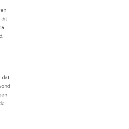
gen
 dit
ia
d.
r dat
vond
geen
de