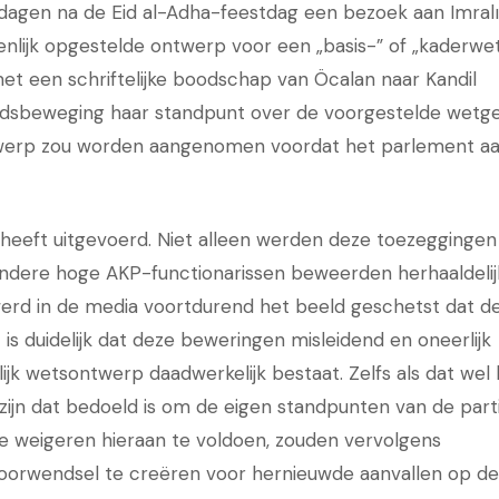
e dagen na de Eid al-Adha-feestdag een bezoek aan Imralı
lijk opgestelde ontwerp voor een „basis-” of „kaderwet
t een schriftelijke boodschap van Öcalan naar Kandil
eidsbeweging haar standpunt over de voorgestelde wetg
ntwerp zou worden aangenomen voordat het parlement a
an heeft uitgevoerd. Niet alleen werden deze toezeggingen
dere hoge AKP-functionarissen beweerden herhaaldelij
 werd in de media voortdurend het beeld geschetst dat d
 duidelijk dat deze beweringen misleidend en oneerlijk
elijk wetsontwerp daadwerkelijk bestaat. Zelfs als dat wel
zijn dat bedoeld is om de eigen standpunten van de parti
e weigeren hieraan te voldoen, zouden vervolgens
voorwendsel te creëren voor hernieuwde aanvallen op de