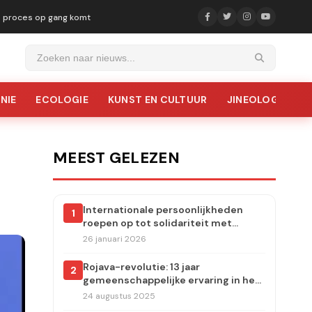
ke proces op gang komt
NIE
ECOLOGIE
KUNST EN CULTUUR
JINEOLOGIE
MEEST GELEZEN
Internationale persoonlijkheden
1
roepen op tot solidariteit met
Rojava: aanvallen moeten
26 januari 2026
onmiddellijk worden stopgezet
Rojava-revolutie: 13 jaar
2
gemeenschappelijke ervaring in het
dorp Carudiye
24 augustus 2025