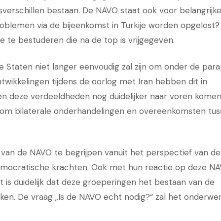
verschillen bestaan. De NAVO staat ook voor belangrijk
roblemen via de bijeenkomst in Turkije worden opgelost
e te bestuderen die na de top is vrijgegeven.
igde Staten niet langer eenvoudig zal zijn om onder de para
wikkelingen tijdens de oorlog met Iran hebben dit in
en deze verdeeldheden nog duidelijker naar voren komen
en om bilaterale onderhandelingen en overeenkomsten tu
nd van de NAVO te begrijpen vanuit het perspectief van de
n democratische krachten. Ook met hun reactie op deze N
is duidelijk dat deze groeperingen het bestaan van de
rekken. De vraag „Is de NAVO echt nodig?“ zal het onderwe