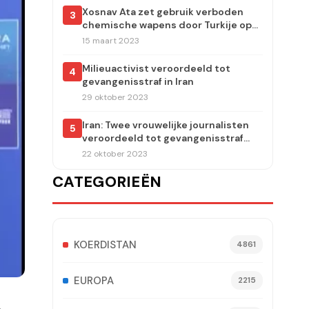
Xosnav Ata zet gebruik verboden
3
chemische wapens door Turkije op
de agenda van het Europees
15 maart 2023
Parlement
Milieuactivist veroordeeld tot
4
gevangenisstraf in Iran
29 oktober 2023
Iran: Twee vrouwelijke journalisten
5
veroordeeld tot gevangenisstraf
voor verslaggeving over de moord
22 oktober 2023
op Jina Amini
CATEGORIEËN
KOERDISTAN
4861
EUROPA
2215