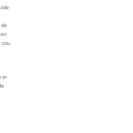
cide
 de
 en
j zou
n er
de