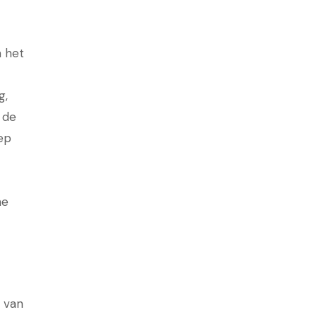
n het
g,
 de
ep
he
g van