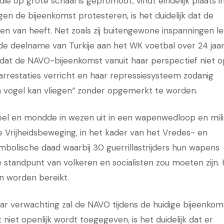
e op grote schaal is gepromoot, vindt eindelijk plaats i
gen de bijeenkomst protesteren, is het duidelijk dat de
n van heeft. Net zoals zij buitengewone inspanningen le
e deelname van Turkije aan het WK voetbal over 24 jaar
n dat de NAVO-bijeenkomst vanuit haar perspectief niet o
 arrestaties verricht en haar repressiesysteem zodanig
een vogel kan vliegen“ zonder opgemerkt te worden.
eel en mondde in wezen uit in een wapenwedloop en mili
Vrijheidsbeweging, in het kader van het Vredes- en
mbolische daad waarbij 30 guerrillastrijders hun wapens
 standpunt van volkeren en socialisten zou moeten zijn.
n worden bereikt.
r verwachting zal de NAVO tijdens de huidige bijeenkom
iet openlijk wordt toegegeven, is het duidelijk dat er