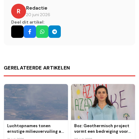
Redactie
R
20 juni 2026
Deel dit artikel:
GERELATEERDE ARTIKELEN
Luchtopnames tonen
Boz: Geothermisch project
ernstige milieuvervuiling als
vormt een bedreiging voor
gevolg van de kolencentrale
de natuur, het