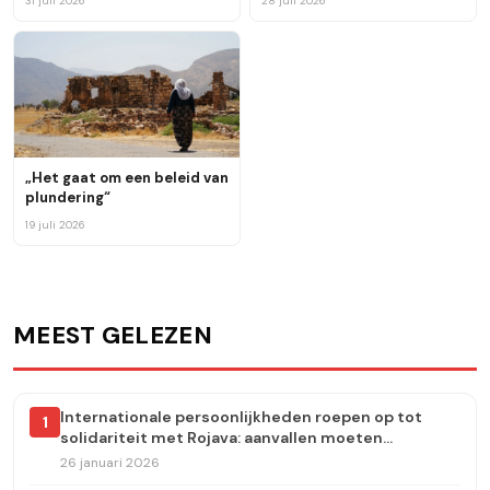
31 juli 2026
28 juli 2026
van Afşin-Elbistan
levensonderhoud en de
toekomst
„Het gaat om een beleid van
plundering“
19 juli 2026
MEEST GELEZEN
Internationale persoonlijkheden roepen op tot
1
solidariteit met Rojava: aanvallen moeten
onmiddellijk worden stopgezet
26 januari 2026