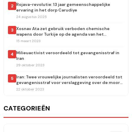
Rojava-revolutie: 13 jaar gemeenschappelijke
2
ervaring in het dorp Carudiye
24 augustus 2025
Xosnav Ata zet gebruik verboden chemische
3
wapens door Turkije op de agenda van het
Europees Parlement
15 maart 2023
Milieuactivist veroordeeld tot gevangenisstraf in
4
Iran
29 oktober 2023
Iran: Twee vrouwelijke journalisten veroordeeld tot
5
gevangenisstraf voor verslaggeving over de moord
op Jina Amini
22 oktober 2023
CATEGORIEËN