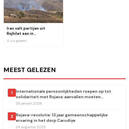
Iran valt partijen uit
Rojhilat aan in
Sulaymaniyah
21 uur geleden
MEEST GELEZEN
Internationale persoonlijkheden roepen op tot
1
solidariteit met Rojava: aanvallen moeten
onmiddellijk worden stopgezet
26 januari 2026
Rojava-revolutie: 13 jaar gemeenschappelijke
2
ervaring in het dorp Carudiye
24 augustus 2025