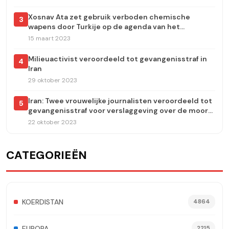
Xosnav Ata zet gebruik verboden chemische
3
wapens door Turkije op de agenda van het
Europees Parlement
15 maart 2023
Milieuactivist veroordeeld tot gevangenisstraf in
4
Iran
29 oktober 2023
Iran: Twee vrouwelijke journalisten veroordeeld tot
5
gevangenisstraf voor verslaggeving over de moord
op Jina Amini
22 oktober 2023
CATEGORIEËN
KOERDISTAN
4864
EUROPA
2215