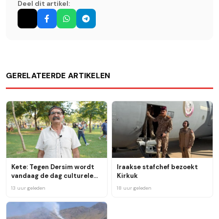
Deel dit artikel:
GERELATEERDE ARTIKELEN
Kete: Tegen Dersim wordt
Iraakse stafchef bezoekt
vandaag de dag culturele
Kirkuk
genocide als strategie
13 uur geleden
18 uur geleden
ingezet