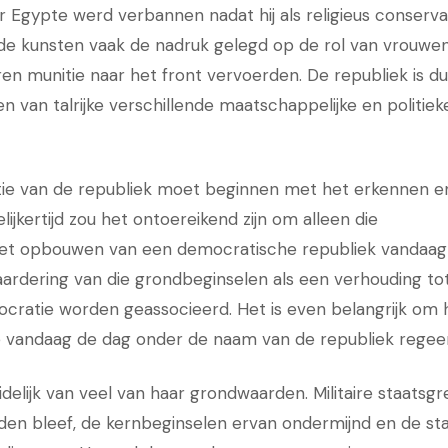
 Egypte werd verbannen nadat hij als religieus conserva
 de kunsten vaak de nadruk gelegd op de rol van vrouwen
en munitie naar het front vervoerden. De republiek is du
n van talrijke verschillende maatschappelijke en politiek
tie van de republiek moet beginnen met het erkennen e
ijkertijd zou het ontoereikend zijn om alleen die
het opbouwen van een democratische republiek vandaag
aardering van die grondbeginselen als een verhouding to
ratie worden geassocieerd. Het is even belangrijk om 
die vandaag de dag onder de naam van de republiek regeer
idelijk van veel van haar grondwaarden. Militaire staatsg
en bleef, de kernbeginselen ervan ondermijnd en de st