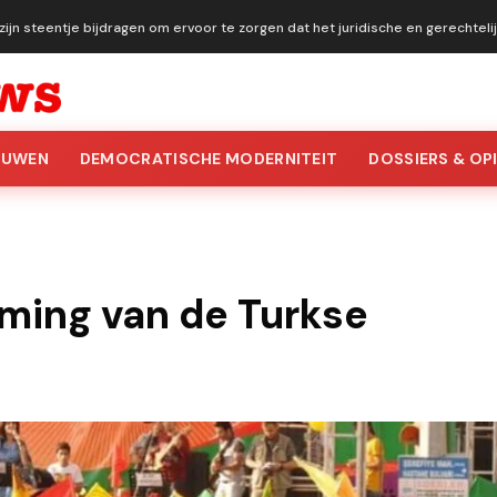
ijn steentje bijdragen om ervoor te zorgen dat het juridische en gerechtel
OUWEN
DEMOCRATISCHE MODERNITEIT
DOSSIERS & OPI
ming van de Turkse