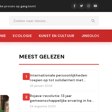
ijke proces op gang komt
NIE
ECOLOGIE
KUNST EN CULTUUR
JINEOLOGIE
MEEST GELEZEN
Internationale persoonlijkheden
1
roepen op tot solidariteit met
Rojava: aanvallen moeten
26 januari 2026
onmiddellijk worden stopgezet
Rojava-revolutie: 13 jaar
2
gemeenschappelijke ervaring in het
dorp Carudiye
24 augustus 2025