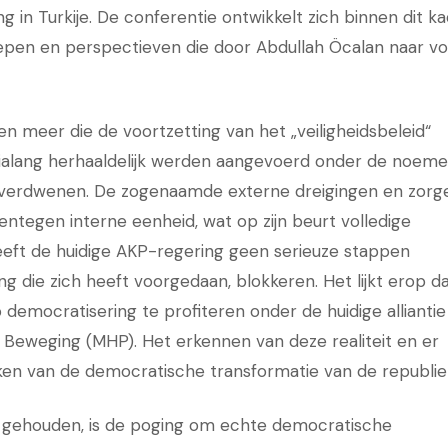
in Turkije. De conferentie ontwikkelt zich binnen dit k
epen en perspectieven die door Abdullah Öcalan naar v
en meer die de voortzetting van het „veiligheidsbeleid“
ialang herhaaldelijk werden aangevoerd onder de noeme
 verdwenen. De zogenaamde externe dreigingen en zorg
ntegen interne eenheid, wat op zijn beurt volledige
heeft de huidige AKP-regering geen serieuze stappen
g die zich heeft voorgedaan, blokkeren. Het lijkt erop d
p democratisering te profiteren onder de huidige alliantie
e Beweging (MHP). Het erkennen van deze realiteit en er
ken van de democratische transformatie van de republie
gehouden, is de poging om echte democratische