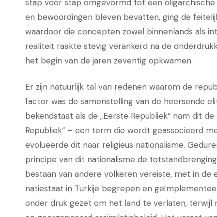
stap voor stap omgevormd tot een oligarchische
en bewoordingen bleven bevatten, ging de feitelijk
waardoor die concepten zowel binnenlands als int
realiteit raakte stevig verankerd na de onderdru
het begin van de jaren zeventig opkwamen.
Er zijn natuurlijk tal van redenen waarom de repu
factor was de samenstelling van de heersende elite
bekendstaat als de „Eerste Republiek“ nam dit de
Republiek“ – een term die wordt geassocieerd me
evolueerde dit naar religieus nationalisme. Gedur
principe van dit nationalisme de totstandbrengin
bestaan van andere volkeren vereiste, met in de 
natiestaat in Turkije begrepen en geïmplement
onder druk gezet om het land te verlaten, terwi