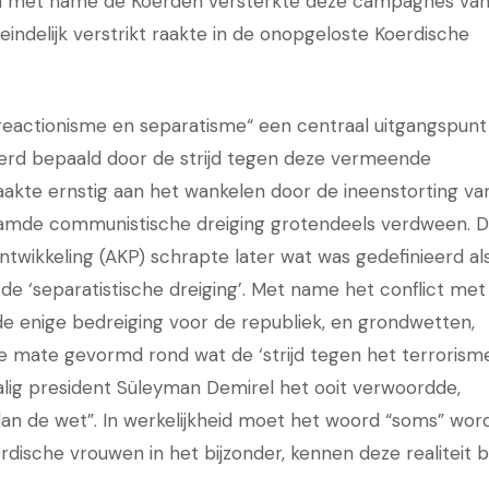
 van met name de Koerden versterkte deze campagnes va
eindelijk verstrikt raakte in de onopgeloste Koerdische
eactionisme en separatisme“ een centraal uitgangspunt
 werd bepaald door de strijd tegen deze vermeende
raakte ernstig aan het wankelen door de ineenstorting va
naamde communistische dreiging grotendeels verdween. 
ntwikkeling (AKP) schrapte later wat was gedefinieerd al
de ‘separatistische dreiging’. Met name het conflict met
de enige bedreiging voor de republiek, en grondwetten,
 mate gevormd rond wat de ‘strijd tegen het terrorism
lig president Süleyman Demirel het ooit verwoordde,
an de wet”. In werkelijkheid moet het woord “soms” wor
rdische vrouwen in het bijzonder, kennen deze realiteit 