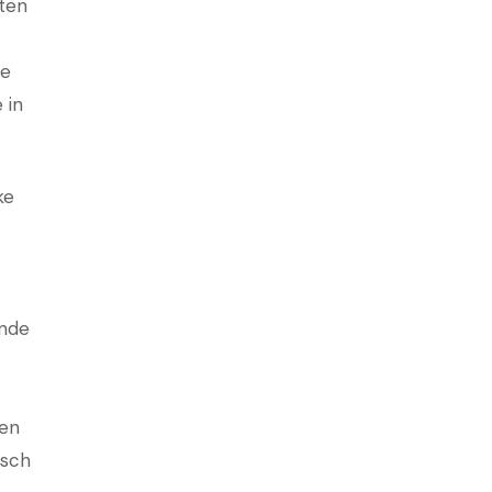
ten
ze
 in
ke
ende
pen
isch