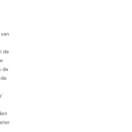
n
 van
n de
De
s de
 de
e’
den
beter