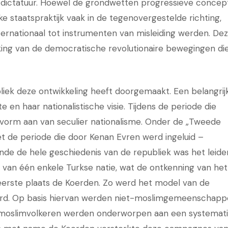
 dictatuur. Hoewel de grondwetten progressieve concep
e staatspraktijk vaak in de tegenovergestelde richting,
ernationaal tot instrumenten van misleiding werden. De
kking van de democratische revolutionaire bewegingen die
bliek deze ontwikkeling heeft doorgemaakt. Een belangrij
 en haar nationalistische visie. Tijdens de periode die
 vorm aan van seculier nationalisme. Onder de „Tweede
t de periode die door Kenan Evren werd ingeluid –
ende de hele geschiedenis van de republiek was het leid
g van één enkele Turkse natie, wat de ontkenning van het
eerste plaats de Koerden. Zo werd het model van de
eerd. Op basis hiervan werden niet-moslimgemeenschap
jl moslimvolkeren werden onderworpen aan een systemat