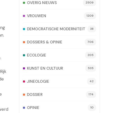
OVERIG NIEUWS
2509
VROUWEN
1209
ing
DEMOCRATISCHE MODERNITEIT
38
n.
DOSSIERS & OPINIE
706
ECOLOGIE
205
.
KUNST EN CULTUUR
535
Rijk
de
JINEOLOGIE
42
e
DOSSIER
174
OPINIE
10
 werd