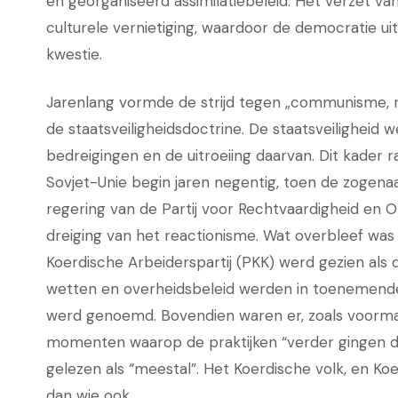
en georganiseerd assimilatiebeleid. Het verzet
culturele vernietiging, waardoor de democratie uit
kwestie.
Jarenlang vormde de strijd tegen „communisme, r
de staatsveiligheidsdoctrine. De staatsveiligheid
bedreigingen en de uitroeiing daarvan. Dit kader 
Sovjet-Unie begin jaren negentig, toen de zoge
regering van de Partij voor Rechtvaardigheid en O
dreiging van het reactionisme. Wat overbleef was 
Koerdische Arbeiderspartij (PKK) werd gezien als 
wetten en overheidsbeleid werden in toenemende
werd genoemd. Bovendien waren er, zoals voorma
momenten waarop de praktijken “verder gingen d
gelezen als “meestal”. Het Koerdische volk, en Koe
dan wie ook.