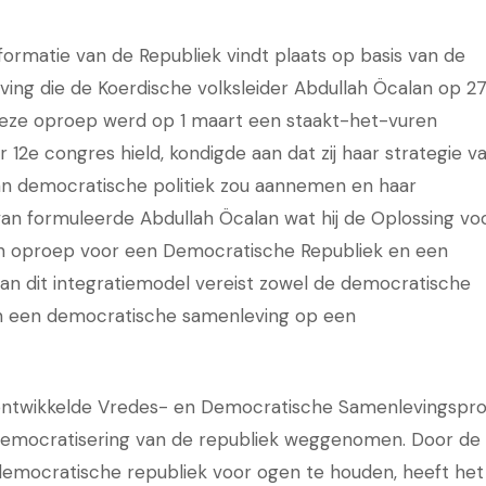
formatie van de Republiek vindt plaats op basis van de
ng die de Koerdische volksleider Abdullah Öcalan op 2
 deze oproep werd op 1 maart een staakt-het-vuren
 12e congres hield, kondigde aan dat zij haar strategie v
van democratische politiek zou aannemen en haar
van formuleerde Abdullah Öcalan wat hij de Oplossing vo
n oproep voor een Democratische Republiek en een
an dit integratiemodel vereist zowel de democratische
an een democratische samenleving op een
 ontwikkelde Vredes- en Democratische Samenlevingspr
democratisering van de republiek weggenomen. Door de
democratische republiek voor ogen te houden, heeft het