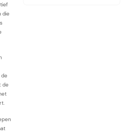
tief
 die
s
e
n
 de
t de
het
t.
repen
aat