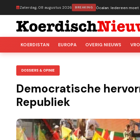
Zaterdag, 08 augustus 2026
BREAKING
Öcalan: Iedereen moet z
KOERDISTAN
EUROPA
OVERIG NIEUWS
VR
DOSSIERS & OPINIE
Democratische hervor
Republiek