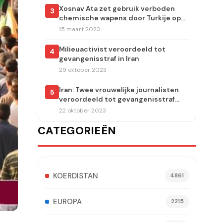
Xosnav Ata zet gebruik verboden
3
chemische wapens door Turkije op
de agenda van het Europees
15 maart 2023
Parlement
Milieuactivist veroordeeld tot
4
gevangenisstraf in Iran
29 oktober 2023
Iran: Twee vrouwelijke journalisten
5
veroordeeld tot gevangenisstraf
voor verslaggeving over de moord
22 oktober 2023
op Jina Amini
CATEGORIEËN
KOERDISTAN
4861
EUROPA
2215