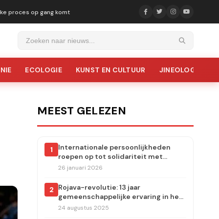
ijke proces op gang komt
NIE
ECOLOGIE
KUNST EN CULTUUR
JINEOLOGIE
MEEST GELEZEN
Internationale persoonlijkheden
1
roepen op tot solidariteit met
Rojava: aanvallen moeten
26 januari 2026
onmiddellijk worden stopgezet
Rojava-revolutie: 13 jaar
2
gemeenschappelijke ervaring in het
dorp Carudiye
24 augustus 2025