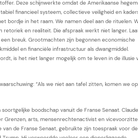
achtoffer. Deze schijnwerkte omdat de Amerikaanse hegem
abiel financieel systeem, collectieve veiligheid en kader
het bordje in het raam. We namen deel aan de rituelen. 
toriek en realiteit. Die afspraak werkt niet langer. Laat
ar een breuk. Grootmachten zijn begonnen economische
ukmiddel en financiële infrastructuur als dwangmiddel.
t, is het niet langer mogelijk om te leven in de illusie 
waarschuwing: “Als we niet aan tafel zitten, komen we op
n soortgelijke boodschap vanuit de Franse Senaat. Claud
r Grenzen, arts, mensenrechtenactivist en vicevoorzitte
 van de Franse Senaat, gebruikte zijn toespraak voor de
ld Trump. Hij verwoordde veeleer een dieperliggende