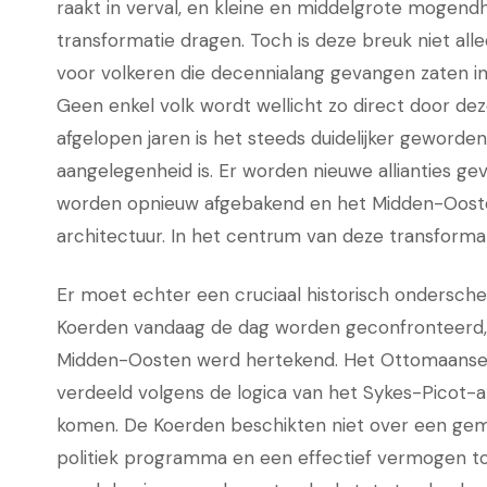
raakt in verval, en kleine en middelgrote mogendhe
transformatie dragen. Toch is deze breuk niet all
voor volkeren die decennialang gevangen zaten 
Geen enkel volk wordt wellicht zo direct door deze
afgelopen jaren is het steeds duidelijker geworde
aangelegenheid is. Er worden nieuwe allianties 
worden opnieuw afgebakend en het Midden-Ooste
architectuur. In het centrum van deze transformati
Er moet echter een cruciaal historisch onders
Koerden vandaag de dag worden geconfronteerd, v
Midden-Oosten werd hertekend. Het Ottomaanse Ri
verdeeld volgens de logica van het Sykes-Picot-a
komen. De Koerden beschikten niet over een gem
politiek programma en een effectief vermogen tot