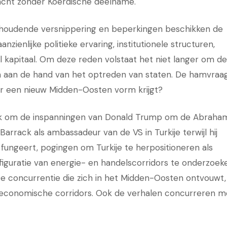
acht zonder Koerdische deelname.
nhoudende versnippering en beperkingen beschikken de
nzienlijke politieke ervaring, institutionele structuren,
al kapitaal. Om deze reden volstaat het niet langer om de
ren aan de hand van het optreden van staten. De hamvraa
er een nieuw Midden-Oosten vorm krijgt?
ijk om de inspanningen van Donald Trump om de Abraha
rrack als ambassadeur van de VS in Turkije terwijl hij
ak fungeert, pogingen om Turkije te herpositioneren als
iguratie van energie- en handelscorridors te onderzoek
 De concurrentie die zich in het Midden-Oosten ontvouwt,
 en economische corridors. Ook de verhalen concurreren m