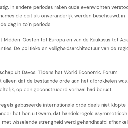
stig. In andere periodes raken oude evenwichten verstoo
mes die ooit als onveranderlijk werden beschouwd, in
de dag in zo’n periode.
het Midden-Oosten tot Europa en van de Kaukasus tot Azië
nties. De politieke en veiligheidsarchitectuur van de regi
schap uit Davos. Tijdens het World Economic Forum
 alleen dat de bestaande orde aan het afbrokkelen was,
eltelijk, op een geconstrueerd verhaal had berust.
regels gebaseerde internationale orde deels niet klopte
anneer het hen uitkwam, dat handelsregels asymmetrisch
 met wisselende strengheid werd gehandhaafd, afhankeli