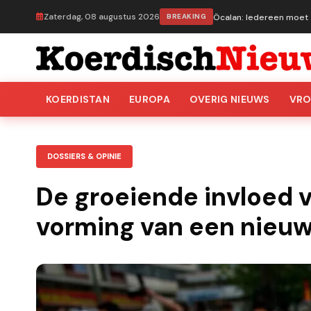
Zaterdag, 08 augustus 2026
BREAKING
Öcalan: Iedereen moet z
KOERDISTAN
EUROPA
OVERIG NIEUWS
VR
DOSSIERS & OPINIE
De groeiende invloed 
vorming van een nieu