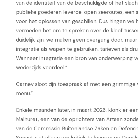
van de identiteit van de beschuldigde of het sl
publieke goederen leverde: open zeeroutes, een st
voor het oplossen van geschillen. Dus hingen we 
vermeden het om te spreken over de kloof tussen re
duidelijk zijn: we maken geen overgang door, ma
integratie als wapen te gebruiken, tarieven als dr
Wanneer integratie een bron van onderwerping word
wederzijds voordeel.”
Carney sloot zijn toespraak af met een grimmige 
menu.”
Enkele maanden later, in maart 2026, klonk er ee
Malhuret, een van de oprichters van Artsen zonde
van de Commissie Buitenlandse Zaken en Defensie
Senaat niet alleen om kritiek te leveren op Dona