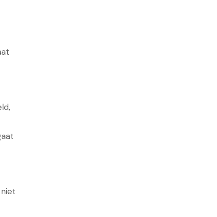
aat
ld,
gaat
 niet