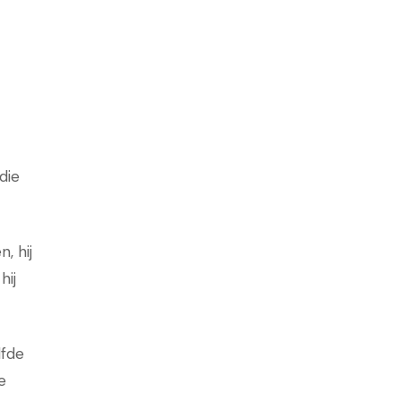
die
, hij
hij
lfde
e