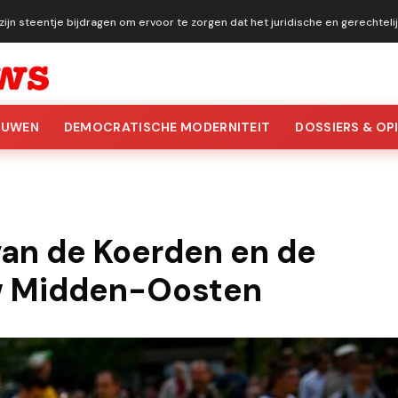
ijn steentje bijdragen om ervoor te zorgen dat het juridische en gerechtel
OUWEN
DEMOCRATISCHE MODERNITEIT
DOSSIERS & OPI
van de Koerden en de
w Midden-Oosten