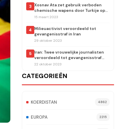
Xosnav Ata zet gebruik verboden
3
chemische wapens door Turkije op
de agenda van het Europees
15 maart 2023
Parlement
Milieuactivist veroordeeld tot
4
gevangenisstraf in Iran
29 oktober 2023
Iran: Twee vrouwelijke journalisten
5
veroordeeld tot gevangenisstraf
voor verslaggeving over de moord
22 oktober 2023
op Jina Amini
CATEGORIEËN
KOERDISTAN
4862
EUROPA
2215