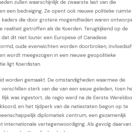
den zullen waarschijnlijk de zwaarste last van die
een een bedreiging. Ze opent ook nieuwe politieke ruimte
in kaders die door grotere mogendheden waren ontworp
 realiteit getroffen als de Koerden. Terugkijkend op de
n dat dit niet louter een Europese of Canadese
gevormd, oude evenwichten worden doorbroken, invloedss
n wordt meegezogen in een nieuwe geopolitieke
e ligt Koerdistan.
cheid worden gemaakt. De omstandigheden waarmee de
erschillen sterk van die van een eeuw geleden, toen h
jk was ingestort, de regio werd na de Eerste Wereldoo
kkoord, en het tijdperk van de natiestaten begon op te
eenschappelijk diplomatiek centrum, een gezamenlijk
 internationale vertegenwoordiging. Als gevolg daarvan