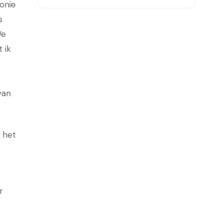
onie
s
We
 ik
van
 het
e
r