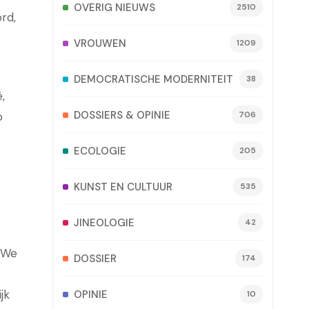
OVERIG NIEUWS
2510
rd,
VROUWEN
1209
DEMOCRATISCHE MODERNITEIT
38
,
DOSSIERS & OPINIE
706
o
ECOLOGIE
205
KUNST EN CULTUUR
535
JINEOLOGIE
42
. We
DOSSIER
174
jk
OPINIE
10