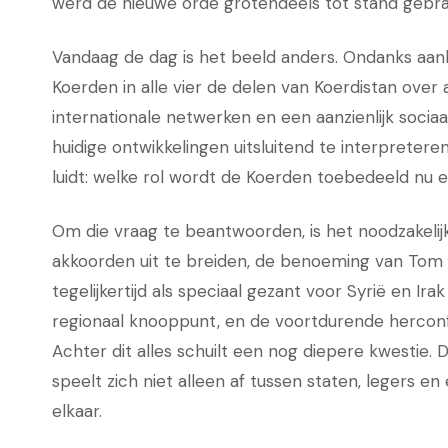
werd de nieuwe orde grotendeels tot stand gebr
Vandaag de dag is het beeld anders. Ondanks aa
Koerden in alle vier de delen van Koerdistan over aa
internationale netwerken en een aanzienlijk socia
huidige ontwikkelingen uitsluitend te interprete
luidt: welke rol wordt de Koerden toebedeeld nu 
Om die vraag te beantwoorden, is het noodzakel
akkoorden uit te breiden, de benoeming van Tom Ba
tegelijkertijd als speciaal gezant voor Syrië en Ir
regionaal knooppunt, en de voortdurende herconf
Achter dit alles schuilt een nog diepere kwestie.
speelt zich niet alleen af tussen staten, legers
elkaar.