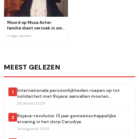
Moord op Musa Anter:
familie dient verzoek in om
de zaak te heropenen
2 dagen geleden
MEEST GELEZEN
Internationale persoonlijkheden roepen op tot
1
solidariteit met Rojava: aanvallen moeten
onmiddellijk worden stopgezet
26 januari 2026
Rojava-revolutie: 13 jaar gemeenschappelijke
2
ervaring in het dorp Carudiye
24 augustus 2025