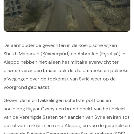
De aanhoudende gevechten in de Koerdische wijken
Sheikh Maqsoud (Şêxmeqsûd) en Ashrafieh (Eşrefiyê) in
Aleppo hebben niet alleen het militaire evenwicht ter
plaatse veranderd, maar ook de diplomatieke en politieke
afwegingen over de toekomst van Syrië weer op de
voorgrond geplaatst.
Gezien deze ontwikkelingen schetste politicus en
socioloog Hişyar Özsoy een breed beeld, van het beleid
van de Verenigde Staten ten aanzien van Syrië en Iran tot
de rol van Turkije in en rond Aleppo, en van de gesprekken
tussen de Syrische Democratische Strijdkrachten (SDF)