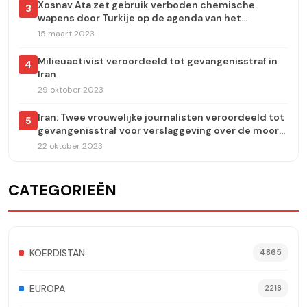
Xosnav Ata zet gebruik verboden chemische
3
wapens door Turkije op de agenda van het
Europees Parlement
15 maart 2023
Milieuactivist veroordeeld tot gevangenisstraf in
4
Iran
29 oktober 2023
Iran: Twee vrouwelijke journalisten veroordeeld tot
5
gevangenisstraf voor verslaggeving over de moord
op Jina Amini
22 oktober 2023
CATEGORIEËN
KOERDISTAN
4865
EUROPA
2218