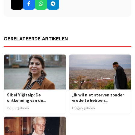
GERELATEERDE ARTIKELEN
Sibel Yiğitalp: De
„Ik wil niet sterven zonder
ontkenning van de
vrede te hebben
Koerdische identiteit heeft
meegemaakt“
22 uur geleden
1 dagen geleden
haar maatschappelijke
basis verloren