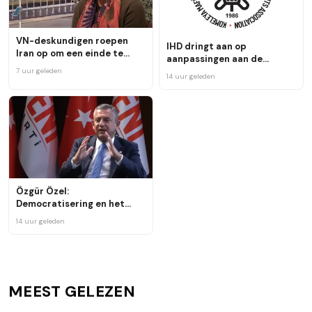
VN-deskundigen roepen
IHD dringt aan op
Iran op om een einde te
aanpassingen aan de
maken aan de schendingen
kaderwet voor het
7 uur geleden
14 uur geleden
tegen Koerden en Baluch
vredesproces
Özgür Özel:
Democratisering en het
vredesproces moeten hand
14 uur geleden
in hand gaan
MEEST GELEZEN