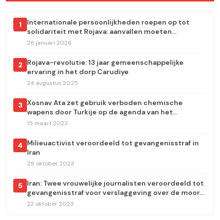
Internationale persoonlijkheden roepen op tot
1
solidariteit met Rojava: aanvallen moeten
onmiddellijk worden stopgezet
26 januari 2026
Rojava-revolutie: 13 jaar gemeenschappelijke
2
ervaring in het dorp Carudiye
24 augustus 2025
Xosnav Ata zet gebruik verboden chemische
3
wapens door Turkije op de agenda van het
Europees Parlement
15 maart 2023
Milieuactivist veroordeeld tot gevangenisstraf in
4
Iran
29 oktober 2023
Iran: Twee vrouwelijke journalisten veroordeeld tot
5
gevangenisstraf voor verslaggeving over de moord
op Jina Amini
22 oktober 2023