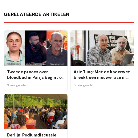
GERELATEERDE ARTIKELEN
Tweede proces over
Aziz Tunç: Met de kaderwet
bloedbad in Parijs begint op
breekt een nieuwe fase in
23 februari
de strijd aan
3 uur geleden
5 uur geleden
Berlijn: Podiumdiscussie