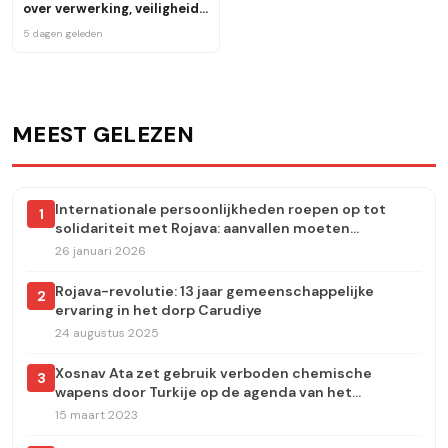
over verwerking, veiligheid
en de toekomst van de
5 dagen geleden
Yezidi-gemeenschap
MEEST GELEZEN
Internationale persoonlijkheden roepen op tot
1
solidariteit met Rojava: aanvallen moeten
onmiddellijk worden stopgezet
26 januari 2026
Rojava-revolutie: 13 jaar gemeenschappelijke
2
ervaring in het dorp Carudiye
24 augustus 2025
Xosnav Ata zet gebruik verboden chemische
3
wapens door Turkije op de agenda van het
Europees Parlement
15 maart 2023