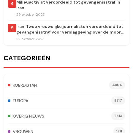
Milieuactivist veroordeeld tot gevangenisstraf in
4
Iran
29 oktober 2023
Iran: Twee vrouwelijke journalisten veroordeeld tot
5
gevangenisstraf voor verslaggeving over de moord
op Jina Amini
22 oktober 2023
CATEGORIEËN
KOERDISTAN
4864
EUROPA
2217
OVERIG NIEUWS
2513
VROUWEN
1211