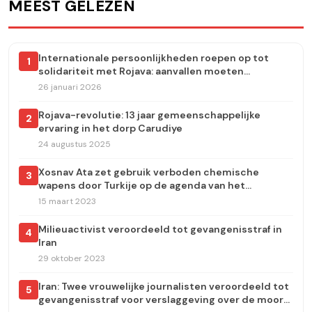
MEEST GELEZEN
Internationale persoonlijkheden roepen op tot
1
solidariteit met Rojava: aanvallen moeten
onmiddellijk worden stopgezet
26 januari 2026
Rojava-revolutie: 13 jaar gemeenschappelijke
2
ervaring in het dorp Carudiye
24 augustus 2025
Xosnav Ata zet gebruik verboden chemische
3
wapens door Turkije op de agenda van het
Europees Parlement
15 maart 2023
Milieuactivist veroordeeld tot gevangenisstraf in
4
Iran
29 oktober 2023
Iran: Twee vrouwelijke journalisten veroordeeld tot
5
gevangenisstraf voor verslaggeving over de moord