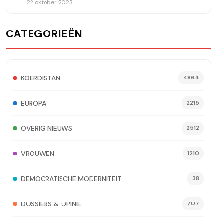
op Jina Amini
22 oktober 2023
CATEGORIEËN
KOERDISTAN
4864
EUROPA
2215
OVERIG NIEUWS
2512
VROUWEN
1210
DEMOCRATISCHE MODERNITEIT
38
DOSSIERS & OPINIE
707