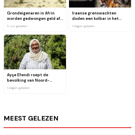
Grondeigenaren in Afrin
Iraanse grenswachten
worden gedwongen geld af
doden een kolbar in het
te dragen
grensgebied bij Marivan
5 uur geleden
1 dagen geleden
Ayşe Efendi roept de
bevolking van Noord-
Koerdistan op om zich in te
1 dagen geleden
zetten voor vrede
MEEST GELEZEN