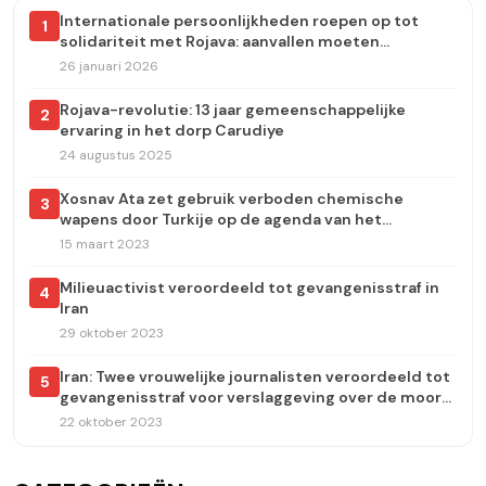
Internationale persoonlijkheden roepen op tot
1
solidariteit met Rojava: aanvallen moeten
onmiddellijk worden stopgezet
26 januari 2026
Rojava-revolutie: 13 jaar gemeenschappelijke
2
ervaring in het dorp Carudiye
24 augustus 2025
Xosnav Ata zet gebruik verboden chemische
3
wapens door Turkije op de agenda van het
Europees Parlement
15 maart 2023
Milieuactivist veroordeeld tot gevangenisstraf in
4
Iran
29 oktober 2023
Iran: Twee vrouwelijke journalisten veroordeeld tot
5
gevangenisstraf voor verslaggeving over de moord
op Jina Amini
22 oktober 2023