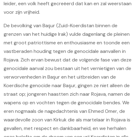
leider, een volk heeft gecreëerd dat kan en zal weerstaan
voor zijn vrijheid.
De bevolking van Başur (Zuid-Koerdistan binnen de
grenzen van het huidige Irak) vulde dagenlang de pleinen
met groot patriottisme en enthousiasme en toonde een
vastberaden houding tegen de genocidale aanvallen in
Rojava. Zich ervan bewust dat de volgende fase van deze
genocidale aanval zou bestaan uit het vernietigen van de
verworvenheden in Başur en het uitbreiden van de
Koerdische genocide naar Başur, gingen ze niet alleen de
straat op; jongeren haastten zich naar Rojava, namen de
wapens op en vochten tegen de genocidale bendes. We
eren nogmaals de nagedachtenis van Ehmed Omer, de
waardevolle zoon van Kirkuk die als martelaar in Rojava is
gevallen, met respect en dankbaarheid, en we herhalen
onze belofte om de droom van een vrij Koerdistan in alle