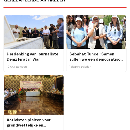
Herdenking van journaliste
Sebahat Tuncel: Samen
Deniz Firat in Wan
zullen we een democratisch
leven opbouwen
19 uur geleden
1 dagen geleden
Activisten pleiten voor
grondwettelijke en