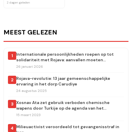
juridische waarborgen voor
2 dagen geleden
de rechten van Syrische
vrouwen
MEEST GELEZEN
Internationale persoonlijkheden roepen op tot
1
solidariteit met Rojava: aanvallen moeten
onmiddellijk worden stopgezet
26 januari 2026
Rojava-revolutie: 13 jaar gemeenschappelijke
2
ervaring in het dorp Carudiye
24 augustus 2025
Xosnav Ata zet gebruik verboden chemische
3
wapens door Turkije op de agenda van het
Europees Parlement
15 maart 2023
Milieuactivist veroordeeld tot gevangenisstraf in
4