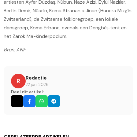
artiesten Ayfer Düzdaş, Nûbun, Naze Azizi, Eylül Nazlıler,
Berfin Demir, Nûarîn, Koma Stranan a Jinan (Hunera Mizgîn
Zwitserland), de Zwitserse folkloregroep, een lokale
dansgroep, Koma Erbane, evenals een Dengbêj-tent en
het Zarok Ma-kinderpodium.
Bron: ANF
Redactie
R
22 juni 2026
Deel dit artikel:
GERELATEERDE ARTIKELEN