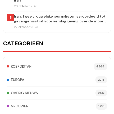
Iran
29 oktober 2023
Iran: Twee vrouwelijke journalisten veroordeeld tot
5
gevangenisstraf voor verslaggeving over de moord
op Jina Amini
22 oktober 2023
CATEGORIEËN
KOERDISTAN
4864
EUROPA
2216
OVERIG NIEUWS
2512
VROUWEN
1210