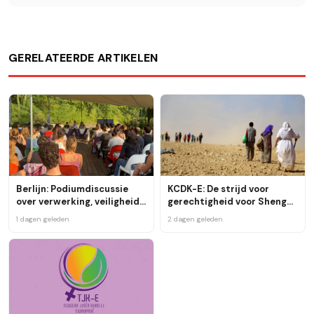
GERELATEERDE ARTIKELEN
Berlijn: Podiumdiscussie
KCDK-E: De strijd voor
over verwerking, veiligheid
gerechtigheid voor Shengal
en de toekomst van de
is een gezamenlijke
1 dagen geleden
2 dagen geleden
Yezidi-gemeenschap
verantwoordelijkheid van
de hele mensheid