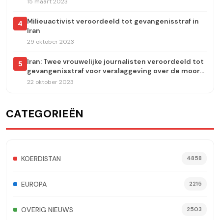
15 maart 2023
Milieuactivist veroordeeld tot gevangenisstraf in
4
Iran
29 oktober 2023
Iran: Twee vrouwelijke journalisten veroordeeld tot
5
gevangenisstraf voor verslaggeving over de moord
op Jina Amini
22 oktober 2023
CATEGORIEËN
KOERDISTAN
4858
EUROPA
2215
OVERIG NIEUWS
2503